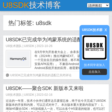
U8SDK
技术博客
热门标签:
u8sdk
x
U8SDK技术群
U8SDK已完成华为鸿蒙系统的适配
U8技术团队
|
U8SDK
| 2023-10-26
在9月华为开发者大会上， 余承东先生提出华为将在明
年（2024年）推出鸿蒙NEXT。 该版本操作系统，是
一个完全自主的操作系统，将不再兼容Android（无法
安装APK应用）。 不兼容Android，则意味着之前针对
技术同学请加入
Android系统开发的应用，都需要针对鸿蒙系...
[
阅
点击加入
读全文
]
6
U8SDK已完成华为鸿蒙系统的适配
已关闭评论
U8SDK——聚合SDK 新版本又来啦
U8技术团队
|
U8SDK
| 2023-02-16
过去的一年里，技术小伙伴们通宵达旦废寝忘食，终于在今天完成了U8SDK
新版本的开发和内测， 可以正式对外了。 本次版本重大更新内容如下： 1、
增加H5聚合SDK：H5游戏接入一次，可以出各个H5渠道的链游，也可以打