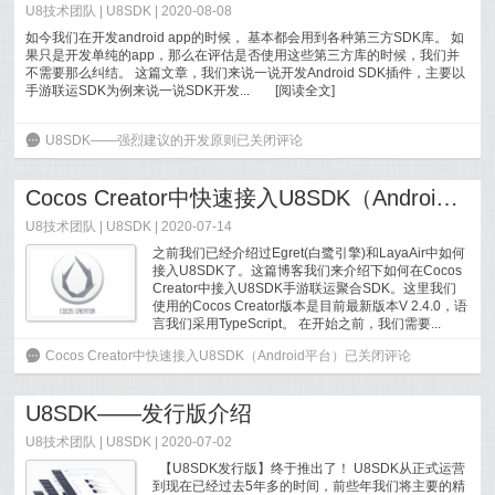
U8技术团队
|
U8SDK
| 2020-08-08
如今我们在开发android app的时候， 基本都会用到各种第三方SDK库。 如
果只是开发单纯的app，那么在评估是否使用这些第三方库的时候，我们并
不需要那么纠结。 这篇文章，我们来说一说开发Android SDK插件，主要以
手游联运SDK为例来说一说SDK开发...
[
阅读全文
]
6
U8SDK——强烈建议的开发原则
已关闭评论
Cocos Creator中快速接入U8SDK（Android平台）
U8技术团队
|
U8SDK
| 2020-07-14
之前我们已经介绍过Egret(白鹭引擎)和LayaAir中如何
接入U8SDK了。这篇博客我们来介绍下如何在Cocos
Creator中接入U8SDK手游联运聚合SDK。这里我们
使用的Cocos Creator版本是目前最新版本V 2.4.0，语
言我们采用TypeScript。 在开始之前，我们需要...
[
阅读全文
]
6
Cocos Creator中快速接入U8SDK（Android平台）
已关闭评论
U8SDK——发行版介绍
U8技术团队
|
U8SDK
| 2020-07-02
【U8SDK发行版】终于推出了！ U8SDK从正式运营
到现在已经过去5年多的时间，前些年我们将主要的精