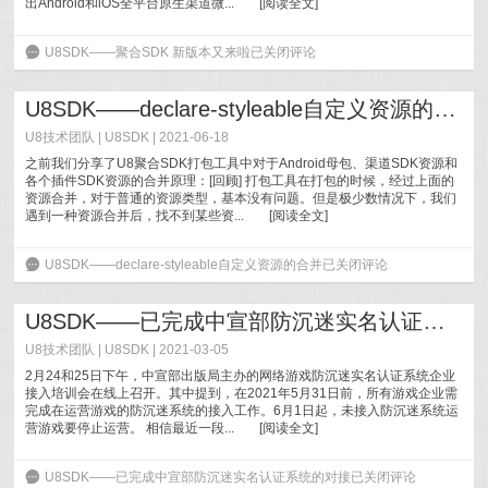
出Android和iOS全平台原生渠道微...
[
阅读全文
]
6
U8SDK——聚合SDK 新版本又来啦
已关闭评论
U8SDK——declare-styleable自定义资源的合并
U8技术团队
|
U8SDK
| 2021-06-18
之前我们分享了U8聚合SDK打包工具中对于Android母包、渠道SDK资源和
各个插件SDK资源的合并原理：[回顾] 打包工具在打包的时候，经过上面的
资源合并，对于普通的资源类型，基本没有问题。但是极少数情况下，我们
遇到一种资源合并后，找不到某些资...
[
阅读全文
]
6
U8SDK——declare-styleable自定义资源的合并
已关闭评论
U8SDK——已完成中宣部防沉迷实名认证系统的对接
U8技术团队
|
U8SDK
| 2021-03-05
2月24和25日下午，中宣部出版局主办的网络游戏防沉迷实名认证系统企业
接入培训会在线上召开。其中提到，在2021年5月31日前，所有游戏企业需
完成在运营游戏的防沉迷系统的接入工作。6月1日起，未接入防沉迷系统运
营游戏要停止运营。 相信最近一段...
[
阅读全文
]
6
U8SDK——已完成中宣部防沉迷实名认证系统的对接
已关闭评论