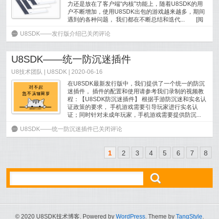
力还是放在了客户端“内核”功能上，随着U8SDK的用
户不断增加，使用U8SDK出包的游戏越来越多，期间
遇到的各种问题， 我们都在不断总结和迭代...
[
阅
读全文
]
6
U8SDK——发行版介绍
已关闭评论
U8SDK——统一防沉迷插件
U8技术团队
|
U8SDK
| 2020-06-16
在U8SDK最新发行版中，我们提供了一个统一的防沉
迷插件， 插件的配置和使用请参考我们录制的视频教
程：【U8SDK防沉迷插件】 根据手游防沉迷和实名认
证政策的要求， 手机游戏需要引导玩家进行实名认
证；同时针对未成年玩家，手机游戏需要提供防沉...
[
阅读全文
]
6
U8SDK——统一防沉迷插件
已关闭评论
1
2
3
4
5
6
7
8
ő
© 2020 U8SDK技术博客. Powered by
WordPress
. Theme by
TangStyle
.