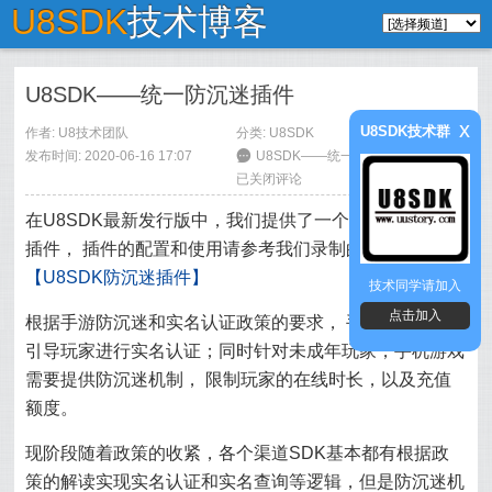
U8SDK
技术博客
U8SDK——统一防沉迷插件
x
U8SDK技术群
作者:
U8技术团队
分类:
U8SDK
发布时间: 2020-06-16 17:07
6
U8SDK——统一防沉迷插件
已关闭评论
在U8SDK最新发行版中，我们提供了一个统一的防沉迷
插件， 插件的配置和使用请参考我们录制的视频教程：
【U8SDK防沉迷插件】
技术同学请加入
点击加入
根据手游防沉迷和实名认证政策的要求， 手机游戏需要
引导玩家进行实名认证；同时针对未成年玩家，手机游戏
需要提供防沉迷机制， 限制玩家的在线时长，以及充值
额度。
现阶段随着政策的收紧，各个渠道SDK基本都有根据政
策的解读实现实名认证和实名查询等逻辑，但是防沉迷机