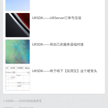
U8SDK——U8Server订单号压缩
U8SDK——和自己的服务器端对接
U8SDK——终于啃下【应用宝】这个硬骨头
«
XSDK——iOS代码混淆原理