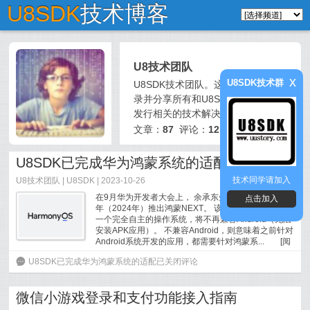
U8SDK
技术博客
U8技术团队
x
U8SDK技术群
U8SDK技术团队。这里我们将记
录并分享所有和U8SDK以及手游
发行相关的技术解决方案。
文章：
87
评论：
12
U8SDK已完成华为鸿蒙系统的适配
技术同学请加入
U8技术团队 |
U8SDK
| 2023-10-26
在9月华为开发者大会上， 余承东先生提出华为将在明
点击加入
年（2024年）推出鸿蒙NEXT。 该版本操作系统，是
一个完全自主的操作系统，将不再兼容Android（无法
安装APK应用）。 不兼容Android，则意味着之前针对
Android系统开发的应用，都需要针对鸿蒙系...
[
阅
读全文
]
6
U8SDK已完成华为鸿蒙系统的适配
已关闭评论
微信小游戏登录和支付功能接入指南