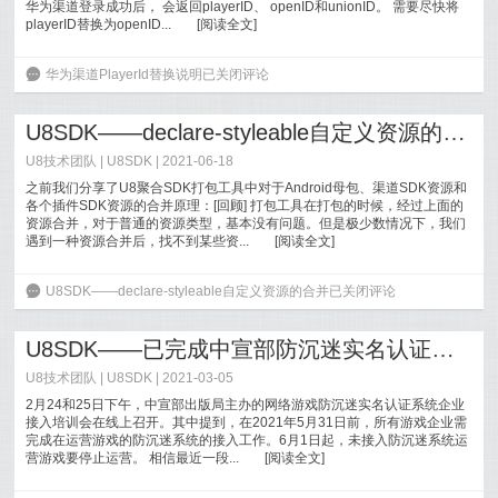
华为渠道登录成功后， 会返回playerID、 openID和unionID。 需要尽快将
playerID替换为openID...
[
阅读全文
]
6
华为渠道PlayerId替换说明
已关闭评论
U8SDK——declare-styleable自定义资源的合并
U8技术团队 |
U8SDK
| 2021-06-18
之前我们分享了U8聚合SDK打包工具中对于Android母包、渠道SDK资源和
各个插件SDK资源的合并原理：[回顾] 打包工具在打包的时候，经过上面的
资源合并，对于普通的资源类型，基本没有问题。但是极少数情况下，我们
遇到一种资源合并后，找不到某些资...
[
阅读全文
]
6
U8SDK——declare-styleable自定义资源的合并
已关闭评论
U8SDK——已完成中宣部防沉迷实名认证系统的对接
U8技术团队 |
U8SDK
| 2021-03-05
2月24和25日下午，中宣部出版局主办的网络游戏防沉迷实名认证系统企业
接入培训会在线上召开。其中提到，在2021年5月31日前，所有游戏企业需
完成在运营游戏的防沉迷系统的接入工作。6月1日起，未接入防沉迷系统运
营游戏要停止运营。 相信最近一段...
[
阅读全文
]