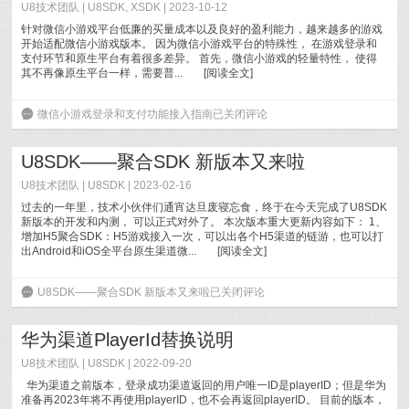
U8技术团队 |
U8SDK
,
XSDK
| 2023-10-12
针对微信小游戏平台低廉的买量成本以及良好的盈利能力，越来越多的游戏
开始适配微信小游戏版本。 因为微信小游戏平台的特殊性， 在游戏登录和
支付环节和原生平台有着很多差异。 首先，微信小游戏的轻量特性， 使得
其不再像原生平台一样，需要普...
[
阅读全文
]
6
微信小游戏登录和支付功能接入指南
已关闭评论
U8SDK——聚合SDK 新版本又来啦
U8技术团队 |
U8SDK
| 2023-02-16
过去的一年里，技术小伙伴们通宵达旦废寝忘食，终于在今天完成了U8SDK
新版本的开发和内测， 可以正式对外了。 本次版本重大更新内容如下： 1、
增加H5聚合SDK：H5游戏接入一次，可以出各个H5渠道的链游，也可以打
出Android和iOS全平台原生渠道微...
[
阅读全文
]
6
U8SDK——聚合SDK 新版本又来啦
已关闭评论
华为渠道PlayerId替换说明
U8技术团队 |
U8SDK
| 2022-09-20
华为渠道之前版本，登录成功渠道返回的用户唯一ID是playerID；但是华为
准备再2023年将不再使用playerID，也不会再返回playerID。 目前的版本，