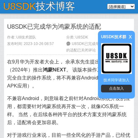
U8SDK
技术博客
U8SDK已完成华为鸿蒙系统的适配
x
U8SDK技术群
作者:
U8技术团队
分类:
U8SDK
发布时间: 2023-10-26 08:57
6
U8SDK已完成华为鸿蒙系统
的适配
已关闭评论
在9月华为开发者大会上， 余承东先生提出华为将在明年
（2024年）推出
鸿蒙NEXT
。 该版本操作系统，是一个
完全自主的操作系统，将不再兼容Android（无法安装
技术同学请加入
APK应用）。
点击加入
不兼容Android，则意味着之前针对Android系统开发的应
用，都需要针对鸿蒙系统再开发一次，就像iOS系统一
样。 当然，在后续各种跨平台的技术方案支持鸿蒙系统
后，适配将会更加容易。
对于游戏行业来说，目前一些全民化的手游产品，已经优