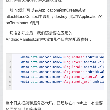
我们需要调用destroy来回收资源。
一般init我们可以在Application的onCreate或者
attachBaseContext中调用；destroy可以在Application的
onTerminate中调用
一切准备好之后，我们还需要在应用的
AndroidManifest.xml中增加几个日志的配置参数：
1
<
meta
-
data 
android
:
name
=
"ulog.enable"
android
:
value
=
2
<
meta
-
data 
android
:
name
=
"ulog.level"
android
:
value
=
"
3
<
meta
-
data 
android
:
name
=
"ulog.local"
android
:
value
=
"
4
<
meta
-
data 
android
:
name
=
"ulog.remote"
android
:
value
=
5
<
meta
-
data 
android
:
name
=
"ulog.remote_interval"
andro
6
<
meta
-
data 
android
:
name
=
"ulog.remote_url"
android
:
va
7
整个日志框架和服务器代码，已经放在github上，有需要
的同学可以直接使用：