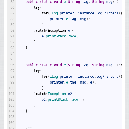
85
public
static
void
e
(
String
tag
,
String
msg
)
{
86
try
{
87
for
(
ILog 
printer
:
instance
.
logPrinters
)
{
88
printer
.
e
(
tag
,
msg
)
;
89
}
90
}
catch
(
Exception
e
)
{
91
e
.
printStackTrace
(
)
;
92
}
93
}
94
95
96
public
static
void
e
(
String
tag
,
String
msg
,
Throwa
97
try
{
98
for
(
ILog 
printer
:
instance
.
logPrinters
)
{
99
printer
.
e
(
tag
,
msg
,
e
)
;
100
}
101
}
catch
(
Exception 
e2
)
{
102
e2
.
printStackTrace
(
)
;
103
}
104
}
105
106
107
/**