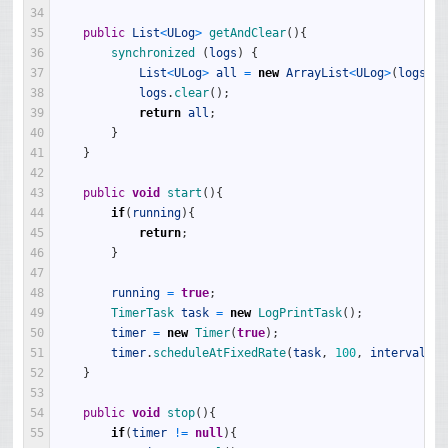
34
35
public
List
<
ULog
>
getAndClear
(
)
{
36
synchronized
(
logs
)
{
37
List
<
ULog
>
all
=
new
ArrayList
<
ULog
>
(
logs
)
;
38
logs
.
clear
(
)
;
39
return
all
;
40
}
41
}
42
43
public
void
start
(
)
{
44
if
(
running
)
{
45
return
;
46
}
47
48
running
=
true
;
49
TimerTask 
task
=
new
LogPrintTask
(
)
;
50
timer
=
new
Timer
(
true
)
;
51
timer
.
scheduleAtFixedRate
(
task
,
100
,
interval
)
;
52
}
53
54
public
void
stop
(
)
{
55
if
(
timer
!=
null
)
{