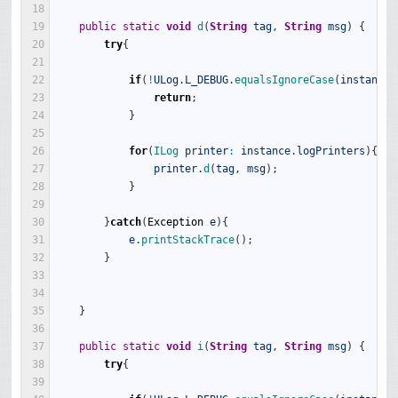
18
19
public
static
void
d
(
String
tag
,
String
msg
)
{
20
try
{
21
22
if
(
!
ULog
.
L_DEBUG
.
equalsIgnoreCase
(
instance
.
23
return
;
24
}
25
26
for
(
ILog 
printer
:
instance
.
logPrinters
)
{
27
printer
.
d
(
tag
,
msg
)
;
28
}
29
30
}
catch
(
Exception
e
)
{
31
e
.
printStackTrace
(
)
;
32
}
33
34
35
}
36
37
public
static
void
i
(
String
tag
,
String
msg
)
{
38
try
{
39