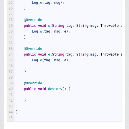
25
Log
.
e
(
tag
,
msg
)
;
26
}
27
28
@
Override
29
public
void
w
(
String
tag
,
String
msg
,
Throwable
e
)
{
30
Log
.
w
(
tag
,
msg
,
e
)
;
31
}
32
33
@
Override
34
public
void
e
(
String
tag
,
String
msg
,
Throwable
e
)
{
35
Log
.
e
(
tag
,
msg
,
e
)
;
36
37
}
38
39
@
Override
40
public
void
destory
(
)
{
41
42
}
43
44
}
45