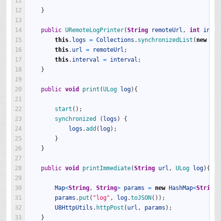
11
12
}
13
14
public
URemoteLogPrinter
(
String
remoteUrl
,
int
inter
15
this
.
logs
=
Collections
.
synchronizedList
(
new
Arr
16
this
.
url
=
remoteUrl
;
17
this
.
interval
=
interval
;
18
}
19
20
public
void
print
(
ULog 
log
)
{
21
22
start
(
)
;
23
synchronized
(
logs
)
{
24
logs
.
add
(
log
)
;
25
}
26
}
27
28
public
void
printImmediate
(
String
url
,
ULog 
log
)
{
29
30
Map
<
String
,
String
>
params
=
new
HashMap
<
String
,
31
params
.
put
(
"log"
,
log
.
toJSON
(
)
)
;
32
U8HttpUtils
.
httpPost
(
url
,
params
)
;
33
}