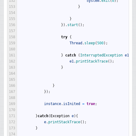
152
System
.
exit
(
0
)
;
153
}
154
155
}
156
}
)
.
start
(
)
;
157
158
try
{
159
Thread
.
sleep
(
500
)
;
160
161
}
catch
(
InterruptedException 
e1
)
{
162
e1
.
printStackTrace
(
)
;
163
}
164
165
166
}
167
}
)
;
168
169
instance
.
isInited
=
true
;
170
171
}
catch
(
Exception
e
)
{
172
e
.
printStackTrace
(
)
;
173
}
174