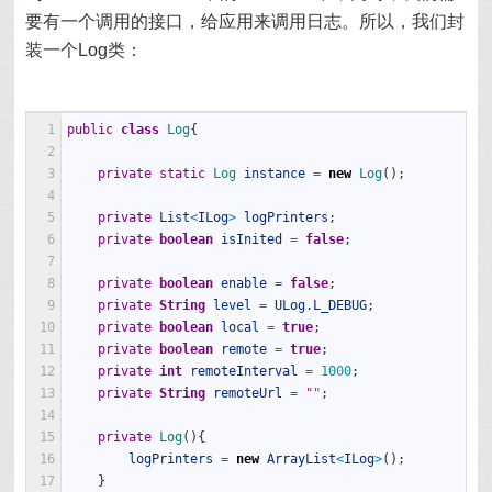
要有一个调用的接口，给应用来调用日志。所以，我们封
装一个Log类：
1
public
class
Log
{
2
3
private
static
Log 
instance
=
new
Log
(
)
;
4
5
private
List
<
ILog
>
logPrinters
;
6
private
boolean
isInited
=
false
;
7
8
private
boolean
enable
=
false
;
9
private
String
level
=
ULog
.
L_DEBUG
;
10
private
boolean
local
=
true
;
11
private
boolean
remote
=
true
;
12
private
int
remoteInterval
=
1000
;
13
private
String
remoteUrl
=
""
;
14
15
private
Log
(
)
{
16
logPrinters
=
new
ArrayList
<
ILog
>
(
)
;
17
}