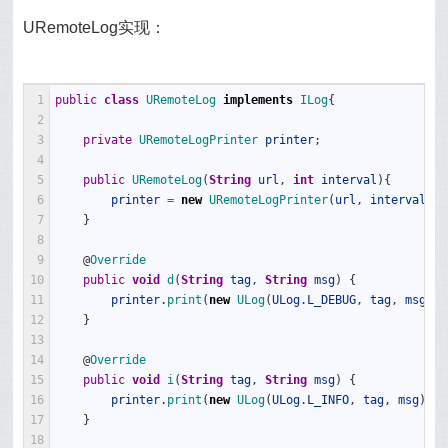
URemoteLog实现：
1
public
class
URemoteLog
implements
ILog
{
2
3
private
URemoteLogPrinter 
printer
;
4
5
public
URemoteLog
(
String
url
,
int
interval
)
{
6
printer
=
new
URemoteLogPrinter
(
url
,
interval
)
;
7
}
8
9
@
Override
10
public
void
d
(
String
tag
,
String
msg
)
{
11
printer
.
print
(
new
ULog
(
ULog
.
L_DEBUG
,
tag
,
msg
)
)
;
12
}
13
14
@
Override
15
public
void
i
(
String
tag
,
String
msg
)
{
16
printer
.
print
(
new
ULog
(
ULog
.
L_INFO
,
tag
,
msg
)
)
;
17
}
18