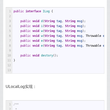
1
public
interface
ILog
{
2
3
public
void
d
(
String
tag
,
String
msg
)
;
4
public
void
i
(
String
tag
,
String
msg
)
;
5
public
void
w
(
String
tag
,
String
msg
)
;
6
public
void
w
(
String
tag
,
String
msg
,
Throwable
e
)
;
7
public
void
e
(
String
tag
,
String
msg
)
;
8
public
void
e
(
String
tag
,
String
msg
,
Throwable
e
)
;
9
10
public
void
destory
(
)
;
11
}
12
13
ULocalLog实现：
1
/**
2
 * 