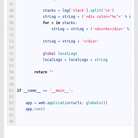
47
48
stacks
=
log
[
'stack'
]
.
split
(
'\n'
)
49
strLog
=
strLog
+
(
'<div color="%s">'
%
colo
50
for
s
in
stacks
:
51
strLog
=
strLog
+
(
'<div>%s</div>'
%
(
s
.
52
53
strLog
=
strLog
+
'</div>'
54
55
global
localLogs
56
localLogs
=
localLogs
+
strLog
57
58
return
""
59
60
61
if
__name__
==
'__main__'
:
62
63
app
=
web
.
application
(
urls
,
globals
(
)
)
64
app
.
run
(
)
65
66