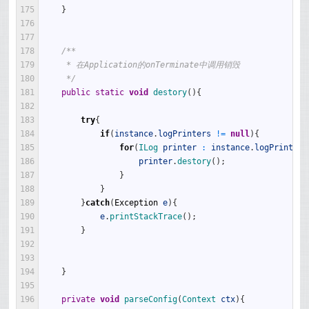
175
}
176
177
178
/**
179
     * 在Application的onTerminate中调用销毁
180
     */
181
public
static
void
destory
(
)
{
182
183
try
{
184
if
(
instance
.
logPrinters
!=
null
)
{
185
for
(
ILog 
printer
:
instance
.
logPrinters
186
printer
.
destory
(
)
;
187
}
188
}
189
}
catch
(
Exception
e
)
{
190
e
.
printStackTrace
(
)
;
191
}
192
193
194
}
195
196
private
void
parseConfig
(
Context 
ctx
)
{