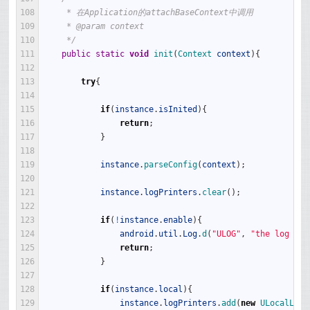
108
     * 在Application的attachBaseContext中调用
109
     * @param context
110
     */
111
public
static
void
init
(
Context 
context
)
{
112
113
try
{
114
115
if
(
instance
.
isInited
)
{
116
return
;
117
}
118
119
instance
.
parseConfig
(
context
)
;
120
121
instance
.
logPrinters
.
clear
(
)
;
122
123
if
(
!
instance
.
enable
)
{
124
android
.
util
.
Log
.
d
(
"ULOG"
,
"the log is 
125
return
;
126
}
127
128
if
(
instance
.
local
)
{
129
instance
.
logPrinters
.
add
(
new
ULocalLog
(