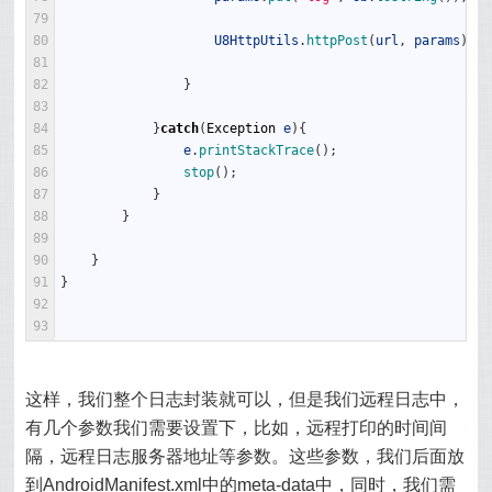
79
80
U8HttpUtils
.
httpPost
(
url
,
params
)
;
81
82
}
83
84
}
catch
(
Exception
e
)
{
85
e
.
printStackTrace
(
)
;
86
stop
(
)
;
87
}
88
}
89
90
}
91
}
92
93
这样，我们整个日志封装就可以，但是我们远程日志中，
有几个参数我们需要设置下，比如，远程打印的时间间
隔，远程日志服务器地址等参数。这些参数，我们后面放
到AndroidManifest.xml中的meta-data中，同时，我们需