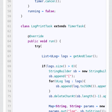
56
timer
.
cancel
(
)
;
57
}
58
running
=
false
;
59
}
60
61
class
LogPrintTask
extends
TimerTask
{
62
63
@
Override
64
public
void
run
(
)
{
65
try
{
66
67
List
<
ULog
>
logs
=
getAndClear
(
)
;
68
69
if
(
logs
.
size
(
)
>
0
)
{
70
StringBuilder 
sb
=
new
StringBuilder
71
sb
.
append
(
"["
)
;
72
for
(
ULog 
log
:
logs
)
{
73
sb
.
append
(
log
.
toJSON
(
)
)
.
append
(
"
74
}
75
sb
.
deleteCharAt
(
sb
.
length
(
)
-
1
)
.
appen
76
77
Map
<
String
,
String
>
params
=
new
Has
78
params
.
put
(
"log"
,
sb
.
toString
(
)
)
;