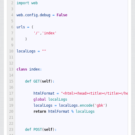
2
import 
web
3
4
web
.
config
.
debug
=
False
5
6
urls
=
(
7
'/'
,
'index'
8
)
9
10
localLogs
=
""
11
12
13
class
index
:
14
15
def 
GET
(
self
)
:
16
17
htmlFormat
=
"<html><head><title></title></head>
18
global
localLogs
19
localLogs
=
localLogs
.
encode
(
'gbk'
)
20
return
htmlFormat
%
localLogs
21
22
23
def 
POST
(
self
)
: