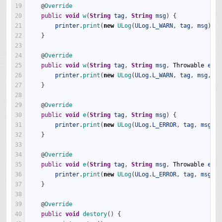
19
@
Override
20
public
void
w
(
String
tag
,
String
msg
)
{
21
printer
.
print
(
new
ULog
(
ULog
.
L_WARN
,
tag
,
msg
)
)
;
22
}
23
24
@
Override
25
public
void
w
(
String
tag
,
String
msg
,
Throwable
e
)
{
26
printer
.
print
(
new
ULog
(
ULog
.
L_WARN
,
tag
,
msg
,
e
)
27
}
28
29
@
Override
30
public
void
e
(
String
tag
,
String
msg
)
{
31
printer
.
print
(
new
ULog
(
ULog
.
L_ERROR
,
tag
,
msg
)
)
;
32
}
33
34
@
Override
35
public
void
e
(
String
tag
,
String
msg
,
Throwable
e
)
{
36
printer
.
print
(
new
ULog
(
ULog
.
L_ERROR
,
tag
,
msg
,
e
37
}
38
39
@
Override
40
public
void
destory
(
)
{