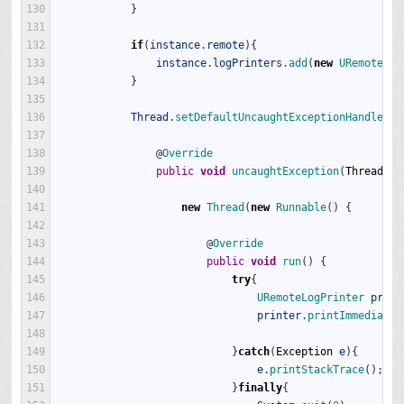
130
}
131
132
if
(
instance
.
remote
)
{
133
instance
.
logPrinters
.
add
(
new
URemoteLog
134
}
135
136
Thread
.
setDefaultUncaughtExceptionHandler
(
n
137
138
@
Override
139
public
void
uncaughtException
(
Thread
t
,
140
141
new
Thread
(
new
Runnable
(
)
{
142
143
@
Override
144
public
void
run
(
)
{
145
try
{
146
URemoteLogPrinter 
print
147
printer
.
printImmediate
(
148
149
}
catch
(
Exception
e
)
{
150
e
.
printStackTrace
(
)
;
151
}
finally
{