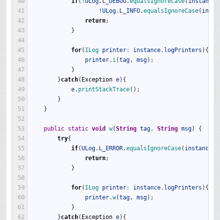
40
if
(
!
ULog
.
L_DEBUG
.
equalsIgnoreCase
(
instance
.
41
!
ULog
.
L_INFO
.
equalsIgnoreCase
(
insta
42
return
;
43
}
44
45
for
(
ILog 
printer
:
instance
.
logPrinters
)
{
46
printer
.
i
(
tag
,
msg
)
;
47
}
48
}
catch
(
Exception
e
)
{
49
e
.
printStackTrace
(
)
;
50
}
51
}
52
53
public
static
void
w
(
String
tag
,
String
msg
)
{
54
try
{
55
if
(
ULog
.
L_ERROR
.
equalsIgnoreCase
(
instance
.
l
56
return
;
57
}
58
59
for
(
ILog 
printer
:
instance
.
logPrinters
)
{
60
printer
.
w
(
tag
,
msg
)
;
61
}
62
}
catch
(
Exception
e
)
{