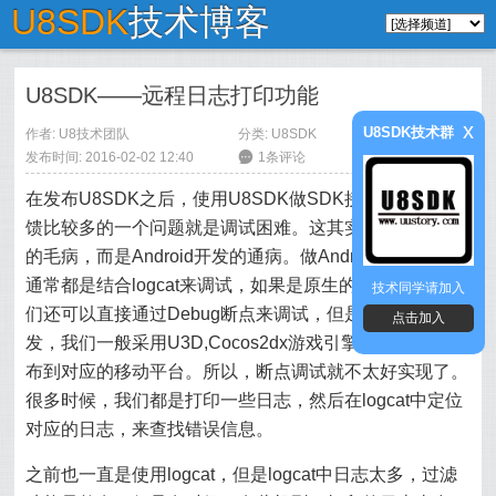
U8SDK
技术博客
U8SDK——远程日志打印功能
x
U8SDK技术群
作者:
U8技术团队
分类:
U8SDK
发布时间: 2016-02-02 12:40
6
1条评论
在发布U8SDK之后，使用U8SDK做SDK接入的同学，反
馈比较多的一个问题就是调试困难。这其实不是U8SDK
的毛病，而是Android开发的通病。做Android开发，我们
通常都是结合logcat来调试，如果是原生的应用，有时我
技术同学请加入
们还可以直接通过Debug断点来调试，但是，做游戏开
点击加入
发，我们一般采用U3D,Cocos2dx游戏引擎开发之后，发
布到对应的移动平台。所以，断点调试就不太好实现了。
很多时候，我们都是打印一些日志，然后在logcat中定位
对应的日志，来查找错误信息。
之前也一直是使用logcat，但是logcat中日志太多，过滤