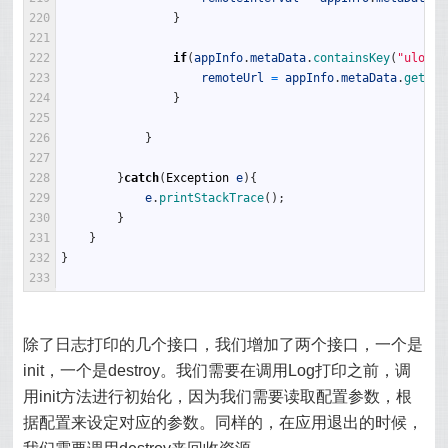
220
}
221
222
if
(
appInfo
.
metaData
.
containsKey
(
"ulog.r
223
remoteUrl
=
appInfo
.
metaData
.
getStr
224
}
225
226
}
227
228
}
catch
(
Exception
e
)
{
229
e
.
printStackTrace
(
)
;
230
}
231
}
232
}
233
除了日志打印的几个接口，我们增加了两个接口，一个是
init，一个是destroy。我们需要在调用Log打印之前，调
用init方法进行初始化，因为我们需要读取配置参数，根
据配置来设定对应的参数。同样的，在应用退出的时候，