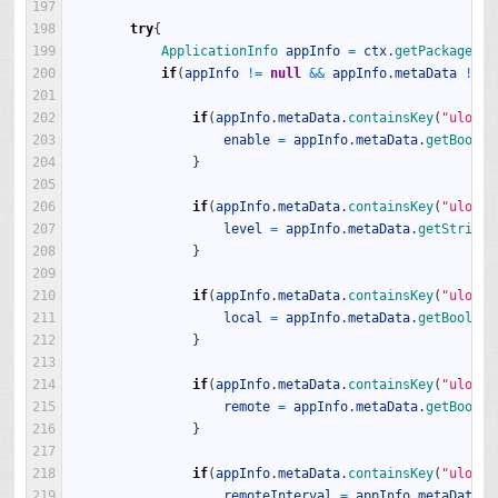
197
198
try
{
199
ApplicationInfo 
appInfo
=
ctx
.
getPackageMan
200
if
(
appInfo
!=
null
&&
appInfo
.
metaData
!=
n
201
202
if
(
appInfo
.
metaData
.
containsKey
(
"ulog.e
203
enable
=
appInfo
.
metaData
.
getBoolea
204
}
205
206
if
(
appInfo
.
metaData
.
containsKey
(
"ulog.l
207
level
=
appInfo
.
metaData
.
getString
(
208
}
209
210
if
(
appInfo
.
metaData
.
containsKey
(
"ulog.l
211
local
=
appInfo
.
metaData
.
getBoolean
212
}
213
214
if
(
appInfo
.
metaData
.
containsKey
(
"ulog.r
215
remote
=
appInfo
.
metaData
.
getBoolea
216
}
217
218
if
(
appInfo
.
metaData
.
containsKey
(
"ulog.r
219
remoteInterval
=
appInfo
.
metaData
.
g