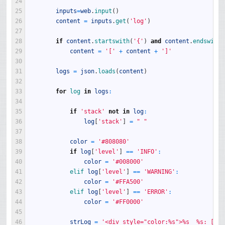
24
25
inputs
=
web
.
input
(
)
26
content
=
inputs
.
get
(
'log'
)
27
28
if
content
.
startswith
(
'{'
)
and
content
.
endswith
(
29
content
=
'['
+
content
+
']'
30
31
logs
=
json
.
loads
(
content
)
32
33
for
log 
in
logs
:
34
35
if
'stack'
not
in
log
:
36
log
[
'stack'
]
=
" "
37
38
color
=
'#808080'
39
if
log
[
'level'
]
==
'INFO'
:
40
color
=
'#008000'
41
elif 
log
[
'level'
]
==
'WARNING'
:
42
color
=
'#FFA500'
43
elif 
log
[
'level'
]
==
'ERROR'
:
44
color
=
'#FF0000'
45
46
strLog
=
'<div style="color:%s">%s  %s: [%s]