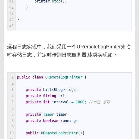
41
printer
.
stop
(
)
;
42
}
43
44
}
45
远程日志实现中，我们采用一个URemoteLogPrinter来临
时存储日志，并定时传到日志服务器,该类实现如下：
1
public
class
URemoteLogPrinter
{
2
3
private
List
<
ULog
>
logs
;
4
private
String
url
;
5
private
int
interval
=
1000
;
//单位 毫秒
6
7
private
Timer 
timer
;
8
private
boolean
running
;
9
10
public
URemoteLogPrinter
(
)
{