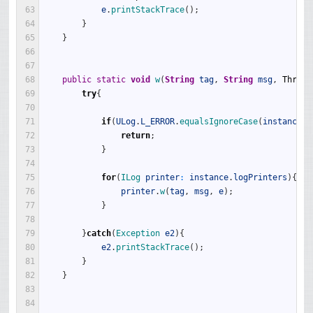
63
e
.
printStackTrace
(
)
;
64
}
65
}
66
67
68
public
static
void
w
(
String
tag
,
String
msg
,
Throwa
69
try
{
70
71
if
(
ULog
.
L_ERROR
.
equalsIgnoreCase
(
instance
.
l
72
return
;
73
}
74
75
for
(
ILog 
printer
:
instance
.
logPrinters
)
{
76
printer
.
w
(
tag
,
msg
,
e
)
;
77
}
78
79
}
catch
(
Exception 
e2
)
{
80
e2
.
printStackTrace
(
)
;
81
}
82
}
83
84