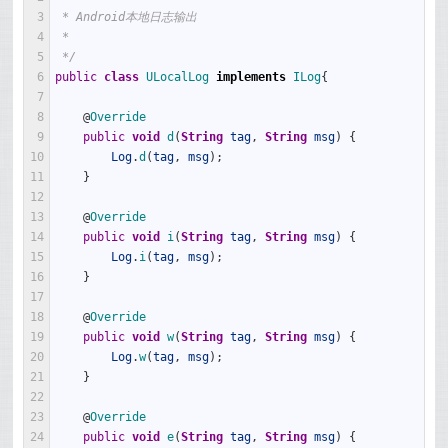
3
 * Android本地日志输出
4
 *
5
 */
6
public
class
ULocalLog
implements
ILog
{
7
8
@
Override
9
public
void
d
(
String
tag
,
String
msg
)
{
10
Log
.
d
(
tag
,
msg
)
;
11
}
12
13
@
Override
14
public
void
i
(
String
tag
,
String
msg
)
{
15
Log
.
i
(
tag
,
msg
)
;
16
}
17
18
@
Override
19
public
void
w
(
String
tag
,
String
msg
)
{
20
Log
.
w
(
tag
,
msg
)
;
21
}
22
23
@
Override
24
public
void
e
(
String
tag
,
String
msg
)
{