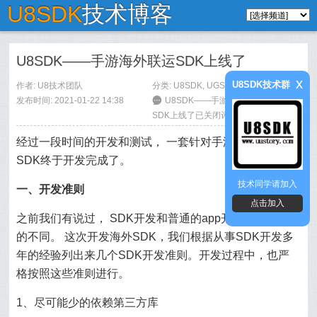
U8SDK
技术博客
U8SDK——手游海外联运SDK上线了
x
U8SDK技术群
作者:
U8技术团队
分类:
U8SDK
,
UGSDK
发布时间: 2021-01-22 14:38
6
U8SDK——手游海外联运
SDK上线了
已关闭评论
经过一段时间的开发和测试， 一套针对手游海外联运的
SDK终于开发完成了。
技术同学请加入
一、开发准则
点击加入
之前我们有说过， SDK开发和普通的app开发其实有很大
的不同。 这次开发海外SDK，我们根据从事SDK开发多
年的经验列出来几个SDK开发准则。开发过程中，也严
格按照这些准则进行。
1、尽可能少的依赖第三方库