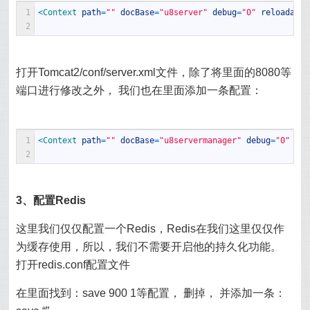
1
<
Context 
path
=
""
docBase
=
"u8server"
debug
=
"0"
reloadable
2
打开Tomcat2/conf/server.xml文件，除了将里面的8080等
端口进行修改之外， 我们也在
里面添加一条配置：
1
<
Context 
path
=
""
docBase
=
"u8servermanager"
debug
=
"0"
rel
2
3、配置Redis
这里我们仅仅配置一个Redis，Redis在我们这里仅仅作
为缓存使用，所以，我们不需要开启他的持久化功能。
打开redis.conf配置文件
在里面找到：save 900 1等配置， 删掉， 并添加一条：