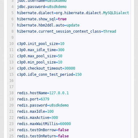
3
jdbc
.
username
=
u8sdkdemo
4
jdbc
.
password
=
u8sdkdemo
5
hibernate
.
dialect
=
org
.
hibernate
.
dialect
.
MySQLDialect
6
hibernate
.
show_sql
=
true
7
hibernate
.
hbm2ddl
.
auto
=
update
8
hibernate
.
current_session_context_class
=
thread
9
10
c3p0
.
init_pool_size
=
10
11
c3p0
.
max_idle_time
=
300
12
c3p0
.
max_pool_size
=
50
13
c3p0
.
min_pool_size
=
10
14
c3p0
.
checkout_timeout
=
30000
15
c3p0
.
idle_conn_test_period
=
150
16
17
18
redis
.
hostName
=
127.0.0.1
19
redis
.
port
=
6379
20
redis
.
password
=
u8sdkdemo
21
redis
.
maxIdle
=
100
22
redis
.
maxActive
=
300
23
redis
.
maxWaitMillis
=
60000
24
redis
.
testOnBorrow
=
false
25
redis
.
testOnReturn
=
false