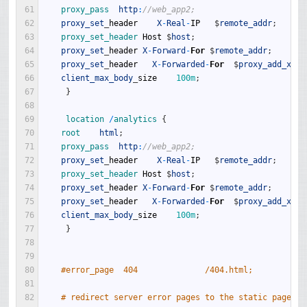
61
proxy_pass  
http
:
//web_app2;
62
proxy_set
_
header
X
-
Real
-
IP
$
remote_addr
;
63
proxy_set_header 
Host
$
host
;
64
proxy_set
_
header
X
-
Forward
-
For
$
remote_addr
;
65
proxy_set
_
header
X
-
Forwarded
-
For
$
proxy_add_x_fo
66
client_max_body
_
size
100m
;
67
}
68
69
location
/
analytics
{
70
root    
html
;
71
proxy_pass  
http
:
//web_app2;
72
proxy_set
_
header
X
-
Real
-
IP
$
remote_addr
;
73
proxy_set_header 
Host
$
host
;
74
proxy_set
_
header
X
-
Forward
-
For
$
remote_addr
;
75
proxy_set
_
header
X
-
Forwarded
-
For
$
proxy_add_x_fo
76
client_max_body
_
size
100m
;
77
}
78
79
80
#error_page  404              /404.html;
81
82
# redirect server error pages to the static page /5