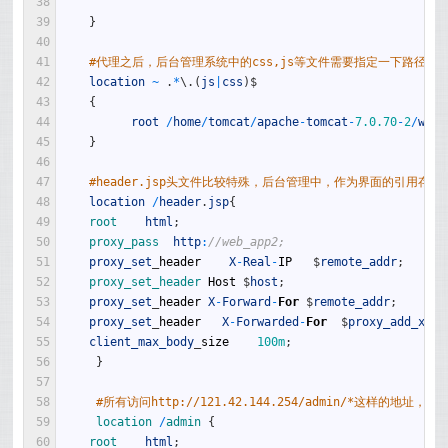
38
39
}
40
41
#代理之后，后台管理系统中的css,js等文件需要指定一下路径
42
location
~
.
*
\
.
(
js
|
css
)
$
43
{
44
root
/
home
/
tomcat
/
apache
-
tomcat
-
7.0.70
-
2
/
weba
45
}
46
47
#header.jsp头文件比较特殊，后台管理中，作为界面的引用存
48
location
/
header
.
jsp
{
49
root    
html
;
50
proxy_pass  
http
:
//web_app2;
51
proxy_set
_
header
X
-
Real
-
IP
$
remote_addr
;
52
proxy_set_header 
Host
$
host
;
53
proxy_set
_
header
X
-
Forward
-
For
$
remote_addr
;
54
proxy_set
_
header
X
-
Forwarded
-
For
$
proxy_add_x_fo
55
client_max_body
_
size
100m
;
56
}
57
58
#所有访问http://121.42.144.254/admin/*这样的地址，都代
59
location
/
admin
{
60
root    
html
;