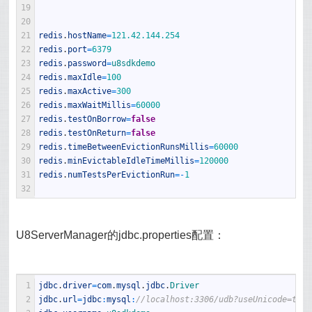
19
20
21
redis
.
hostName
=
121.42.144.254
22
redis
.
port
=
6379
23
redis
.
password
=
u8sdkdemo
24
redis
.
maxIdle
=
100
25
redis
.
maxActive
=
300
26
redis
.
maxWaitMillis
=
60000
27
redis
.
testOnBorrow
=
false
28
redis
.
testOnReturn
=
false
29
redis
.
timeBetweenEvictionRunsMillis
=
60000
30
redis
.
minEvictableIdleTimeMillis
=
120000
31
redis
.
numTestsPerEvictionRun
=
-
1
32
U8ServerManager的jdbc.properties配置：
1
jdbc
.
driver
=
com
.
mysql
.
jdbc
.
Driver
2
jdbc
.
url
=
jdbc
:
mysql
:
//localhost:3306/udb?useUnicode=true