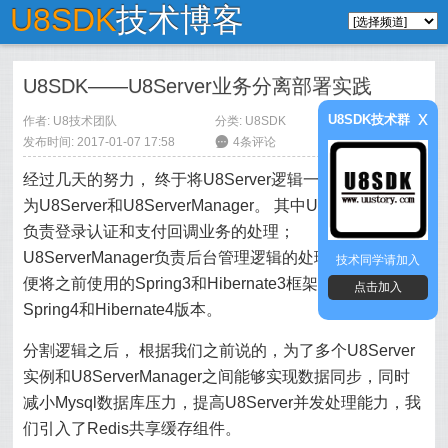
U8SDK
技术博客
U8SDK——U8Server业务分离部署实践
x
U8SDK技术群
作者:
U8技术团队
分类:
U8SDK
发布时间: 2017-01-07 17:58
6
4条评论
经过几天的努力， 终于将U8Server逻辑一分为二， 分割
为U8Server和U8ServerManager。 其中U8Server职责，
负责登录认证和支付回调业务的处理；
U8ServerManager负责后台管理逻辑的处理。同时，顺
技术同学请加入
便将之前使用的Spring3和Hibernate3框架版本升级到了
点击加入
Spring4和Hibernate4版本。
分割逻辑之后， 根据我们之前说的，为了多个U8Server
实例和U8ServerManager之间能够实现数据同步，同时
减小Mysql数据库压力，提高U8Server并发处理能力，我
们引入了Redis共享缓存组件。