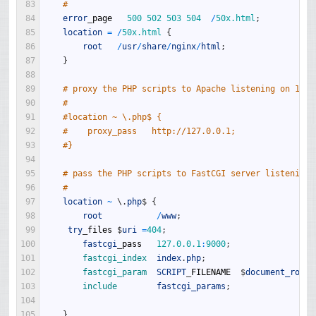
83
#
84
error
_
page
500
502
503
504
/
50x.html
;
85
location
=
/
50x.html
{
86
root
/
usr
/
share
/
nginx
/
html
;
87
}
88
89
# proxy the PHP scripts to Apache listening on 127.
90
#
91
#location ~ \.php$ {
92
#    proxy_pass   http://127.0.0.1;
93
#}
94
95
# pass the PHP scripts to FastCGI server listening 
96
#
97
location
~
\
.
php
$
{
98
root
/
www
;
99
try
_
files
$
uri
=
404
;
100
fastcgi
_
pass
127.0.0.1
:
9000
;
101
fastcgi_index  
index
.
php
;
102
fastcgi_param  
SCRIPT
_
FILENAME
$
document_root
$
103
include        
fastcgi_params
;
104
105
}