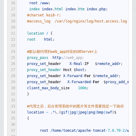
16
root
/
www
;
17
index 
index
.
html 
index
.
htm 
index
.
php
;
18
#charset koi8-r;
19
#access_log  /var/log/nginx/log/host.access.log  ma
20
21
location
/
{
22
root    
html
;
23
24
#默认都代理到web_app对应的U8Server上
25
proxy_pass  
http
:
//web_app;
26
proxy_set
_
header
X
-
Real
-
IP
$
remote_addr
;
27
proxy_set_header 
Host
$
host
;
28
proxy_set
_
header
X
-
Forward
-
For
$
remote_addr
;
29
proxy_set
_
header
X
-
Forwarded
-
For
$
proxy_add_x_fo
30
client_max_body
_
size
100m
;
31
}
32
33
#代理之后，后台管理系统中的图片等文件需要指定一下路径
34
location
~
.
*
\
.
(
gif
|
jpg
|
jpeg
|
png
|
bmp
|
swf
)
$
35
{
36
37
root
/
home
/
tomcat
/
apache
-
tomcat
-
7.0.70
-
2
/
weba