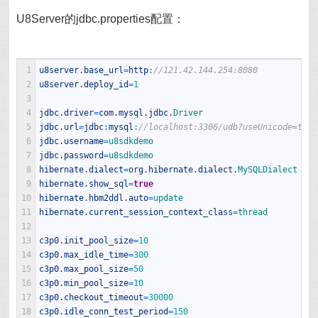
U8Server的jdbc.properties配置：
1
u8server
.
base_url
=
http
:
//121.42.144.254:8080
2
u8server
.
deploy_id
=
1
3
4
jdbc
.
driver
=
com
.
mysql
.
jdbc
.
Driver
5
jdbc
.
url
=
jdbc
:
mysql
:
//localhost:3306/udb?useUnicode=true
6
jdbc
.
username
=
u8sdkdemo
7
jdbc
.
password
=
u8sdkdemo
8
hibernate
.
dialect
=
org
.
hibernate
.
dialect
.
MySQLDialect
9
hibernate
.
show_sql
=
true
10
hibernate
.
hbm2ddl
.
auto
=
update
11
hibernate
.
current_session_context_class
=
thread
12
13
c3p0
.
init_pool_size
=
10
14
c3p0
.
max_idle_time
=
300
15
c3p0
.
max_pool_size
=
50
16
c3p0
.
min_pool_size
=
10
17
c3p0
.
checkout_timeout
=
30000
18
c3p0
.
idle_conn_test_period
=
150