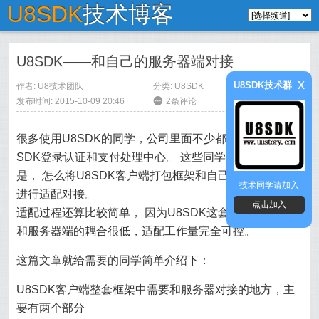
U8SDK
技术博客
U8SDK——和自己的服务器端对接
x
U8SDK技术群
作者:
U8技术团队
分类:
U8SDK
发布时间: 2015-10-09 20:46
6
2条评论
很多使用U8SDK的同学，公司里面不少都有自己的统一
SDK登录认证和支付处理中心。 这些同学问的比较多的
是， 怎么将U8SDK客户端打包框架和自己公司的服务器
技术同学请加入
进行适配对接。
点击加入
适配过程还算比较简单， 因为U8SDK这套框架， 客户端
和服务器端的耦合很低，适配工作量完全可控。
这篇文章就给需要的同学简单介绍下：
U8SDK客户端整套框架中需要和服务器对接的地方，主
要有两个部分