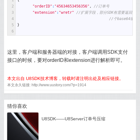
1
{
2
"orderID"
:
"45634653456356"
,
//订单号 
3
"extension"
:
"wretr"
//扩展字段，部分SDK有需要返回的其
4
//个base64
5
}
6
这里，客户端和服务器端的对接，客户端调用SDK支付
接口的时候，要对orderID和extension进行解析即可。
本文出自 U8SDK技术博客，转载时请注明出处及相应链接。
本文永久链接: http://www.uustory.com/?p=1914
猜你喜欢
U8SDK——U8Server订单号压缩