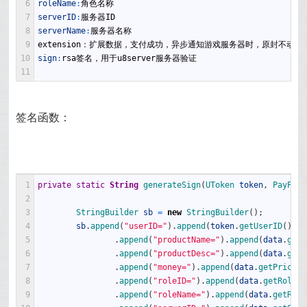
6
roleName
:
角色名称 
7
serverID
:
服务器
ID
8
serverName
:
服务器名称 
9
extension
：扩展数据，支付成功，异步通知游戏服务器时，原封不动返
10
sign
:
rsa
签名，用于
u8server
服务器验证
11
签名函数：
1
private
static
String
generateSign
(
UToken 
token
,
PayPara
2
3
StringBuilder 
sb
=
new
StringBuilder
(
)
;
4
sb
.
append
(
"userID="
)
.
append
(
token
.
getUserID
(
)
)
.
a
5
.
append
(
"productName="
)
.
append
(
data
.
getP
6
.
append
(
"productDesc="
)
.
append
(
data
.
getP
7
.
append
(
"money="
)
.
append
(
data
.
getPrice
(
)
8
.
append
(
"roleID="
)
.
append
(
data
.
getRoleId
9
.
append
(
"roleName="
)
.
append
(
data
.
getRole