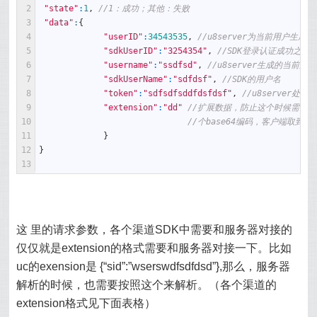
2
"state"
:
1
,
//1：成功；其他：失败 
3
"data"
:
{
4
"userID"
:
34543535
,
//u8server为当前用户生成的
5
"sdkUserID"
:
"3254354"
,
//SDK登录认证成功之后
6
"username"
:
"ssdfsd"
,
//u8server生成的当前用
7
"sdkUserName"
:
"sdfdsf"
,
//SDK的用户名 
8
"token"
:
"sdfsdfsddfdsfdsf"
,
//u8server
9
"extension"
:
"dd"
//扩展数据，防止这个时候需要返回
10
//个base64编码，客户端取到数
11
}
12
}
13
这 里的请求参数，各个渠道SDK中需要和服务器对接的
仅仅就是extension的格式需要和服务器对接一下。比如
uc的exension是 {“sid”:”wserswdfsdfdsd”},那么，服务器
解析的时候，也需要按照这个来解析。（各个渠道的
extension格式见下面表格）