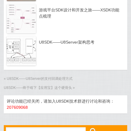
游戏平台SDK设计和开发之旅——XSDK功能
点梳理
U8SDK——U8Server架构思考
«
U8SDK——U8Server的支付回调处理方式
U8SDK——终于啃下【应用宝】这个硬骨头
»
评论功能已经关闭，请加入U8SDK技术群进行讨论和咨询：
207609068