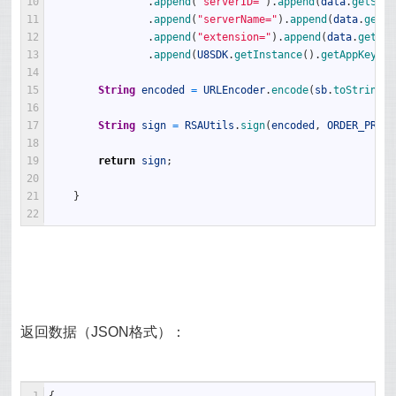
10
.
append
(
"serverID="
)
.
append
(
data
.
getServ
11
.
append
(
"serverName="
)
.
append
(
data
.
getSe
12
.
append
(
"extension="
)
.
append
(
data
.
getExt
13
.
append
(
U8SDK
.
getInstance
(
)
.
getAppKey
(
)
)
14
15
String
encoded
=
URLEncoder
.
encode
(
sb
.
toString
(
)
16
17
String
sign
=
RSAUtils
.
sign
(
encoded
,
ORDER_PRIKE
18
19
return
sign
;
20
21
}
22
返回数据（JSON格式）：