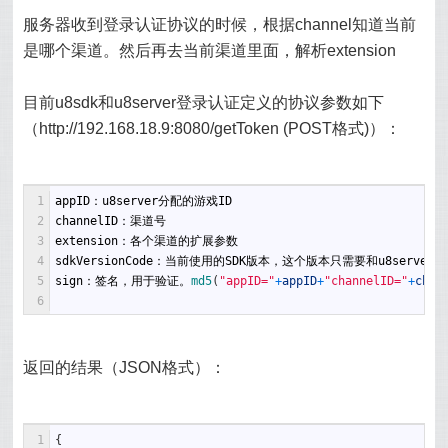
服务器收到登录认证协议的时候，根据channel知道当前
是哪个渠道。然后再去当前渠道里面，解析extension
目前u8sdk和u8server登录认证定义的协议参数如下
（http://192.168.18.9:8080/getToken (POST格式)）：
1
appID
：
u8server
分配的游戏
ID
2
channelID
：渠道号 
3
extension
：各个渠道的扩展参数 
4
sdkVersionCode
：当前使用的
SDK
版本，这个版本只需要和
u8server
这
5
sign
：签名，用于验证。
md5
(
"appID="
+
appID
+
"channelID="
+
chan
6
返回的结果（JSON格式）：
1
{