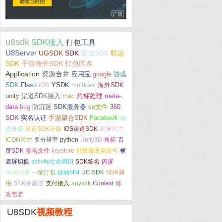
u8sdk
SDK接入
打包工具
U8Server
UGSDK
SDK
渠道SDK
联运
SDK
手游海外SDK
打包脚本
Application
资源合并
应用宝
google
游戏
SDK
Flash
iOS
YSDK
multidex
海外SDK
unity
渠道SDK接入
mac
角标处理
meta-
data
bug
防沉迷
SDK服务器
so文件
360
SDK
实名认证
手游聚合SDK
Facebook
动
态升级
渠道SDK升级
IOS渠道SDK
闪屏尺寸
ICON尺寸
多分辨率
python
Unity3D
角标
百
度SDK
签名文件
keystore
批量修改渠道号
横
竖屏切换
activity生命周期
SDK签名
闪屏
SDK闪屏
一键打包
移动MM
UC SDK
SDK调
用
SDK抽象层
支付接入
anysdk
Context
修
改包名
U8SDK
视频教程