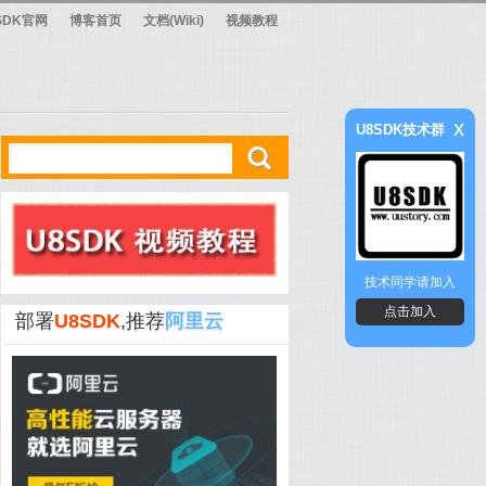
SDK官网
博客首页
文档(Wiki)
视频教程
x
U8SDK技术群
ő
技术同学请加入
点击加入
部署
U8SDK
,推荐
阿里云