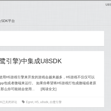
U8
SDK平台
(白鹭引擎)中集成U8SDK
 使用H5游戏引擎来开发的游戏会越来越多，H5游戏不仅仅可以
pp包或者微端来运行。 如果你希望将H5游戏打包成微端或者原
那么你可能就会使用...
[
阅读全文
]
DK
已关闭评论
0
Egret
,
H5
,
u8sdk
,
白鹭引擎