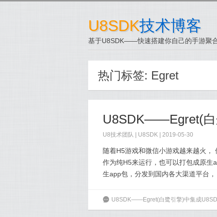
U8SDK
技术博客
基于U8SDK——快速搭建你自己的手游聚合
热门标签:
Egret
U8SDK——Egret
U8技术团队
|
U8SDK
| 2019-05-30
随着H5游戏和微信小游戏越来越火，
作为纯H5来运行，也可以打包成原生a
生app包，分发到国内各大渠道平台， 
6
U8SDK——Egret(白鹭引擎)中集成U8S