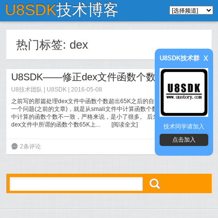
U8SDK
技术博客
热门标签:
dex
x
U8SDK技术群
U8SDK——修正dex文件函数个数计算方式
U8技术团队
|
U8SDK
| 2016-05-08
之前写的那篇处理dex文件中函数个数超出65K之后的自动分割dex的方法有
一个问题(之前的文章)，就是从smali文件中计算函数个数，和最终dex文件
中计算的函数个数不一致，严格来说，是小了很多。 后来，研究了下，发现
dex文件中所谓的函数个数65K上...
[
阅读全文
]
技术同学请加入
点击加入
6
2条评论
ő