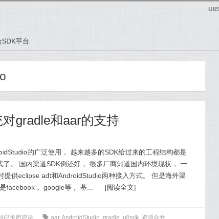
U8
SDK平台
io
gradle和aar的支持
roidStudio的广泛使用， 越来越多的SDK给过来的工程结构都是
e格式了。 国内渠道SDK倒还好， 很多厂商知道国内环境现状， 一
供eclipse adt和AndroidStudio两种接入方式。 但是海外渠
facebook， google等， 基...
[
阅读全文
]
持
已关闭评论
0
aar
,
AndroidStudio
,
gradle
,
u8sdk
,
资源合并