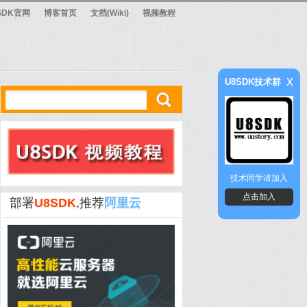
SDK官网
博客首页
文档(Wiki)
视频教程
x
U8SDK技术群
ő
技术同学请加入
点击加入
部署
U8SDK
,推荐
阿里云