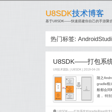
U8SDK
技术博客
基于U8SDK——快速搭建你自己的手游聚合
热门标签:
AndroidStud
U8SDK——打包系统对
U8技术团队
|
U8SDK
| 2019-04-26
随之And
gradl
般都会同时提
道， 特别是
6
U8SDK——打包系统对gradle和aar的支