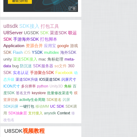
u8sdk
SDK接入
打包工具
U8Server
UGSDK
SDK
渠道SDK
联运
SDK
手游海外SDK
打包脚本
Application
资源合并
应用宝
google
游戏
SDK
Flash
iOS
YSDK
multidex
海外SDK
unity
渠道SDK接入
mac
角标处理
meta-
data
bug
防沉迷
SDK服务器
so文件
360
SDK
实名认证
手游聚合SDK
Facebook
动
态升级
渠道SDK升级
IOS渠道SDK
闪屏尺寸
ICON尺寸
多分辨率
python
Unity3D
角标
百
度SDK
签名文件
keystore
批量修改渠道号
横
竖屏切换
activity生命周期
SDK签名
闪屏
SDK闪屏
一键打包
移动MM
UC SDK
SDK调
用
SDK抽象层
支付接入
anysdk
Context
修
改包名
U8SDK
视频教程