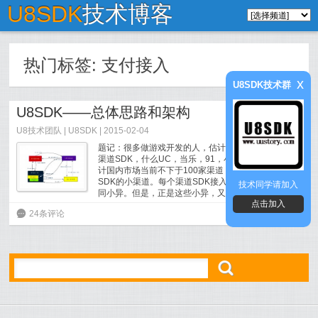
U8SDK
技术博客
热门标签:
支付接入
x
U8SDK技术群
U8SDK——总体思路和架构
U8技术团队
|
U8SDK
| 2015-02-04
题记：很多做游戏开发的人，估计都或多或少地接过
渠道SDK，什么UC，当乐，91，小米，360……据统
计国内市场当前不下于100家渠道，还包括一些没有
SDK的小渠道。每个渠道SDK接入的方法呢，多是大
技术同学请加入
同小异。但是，正是这些小异，又让...
[
阅读全文
]
点击加入
6
24条评论
ő