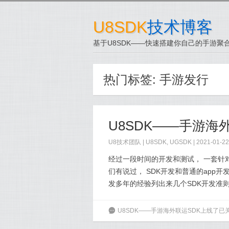
U8SDK
技术博客
基于U8SDK——快速搭建你自己的手游聚合
热门标签:
手游发行
U8SDK——手游海
U8技术团队
|
U8SDK
,
UGSDK
| 2021-01-22
经过一段时间的开发和测试， 一套针对
们有说过， SDK开发和普通的app开
发多年的经验列出来几个SDK开发准则
6
U8SDK——手游海外联运SDK上线了
已