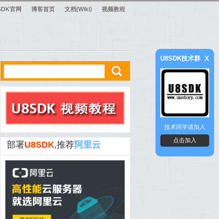
SDK官网
博客首页
文档(Wiki)
视频教程
x
U8SDK技术群
ő
技术同学请加入
点击加入
部署
U8SDK
,推荐
阿里云