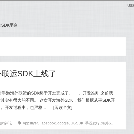
U8
SDK平台
外联运SDK上线了
手游海外联运的SDK终于开发完成了。 一、开发准则 之前我
发其实有很大的不同。 这次开发海外SDK，我们根据从事SDK开
。开发过程中，也严格...
[
阅读全文
]
关闭评论
0
Appsflyer
,
Facebook
,
google
,
UGSDK
,
手游发行
,
海外SDK