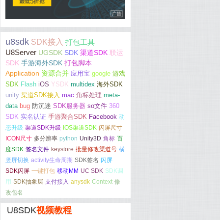
u8sdk
SDK接入
打包工具
U8Server
UGSDK
SDK
渠道SDK
联运
SDK
手游海外SDK
打包脚本
Application
资源合并
应用宝
google
游戏
SDK
Flash
iOS
YSDK
multidex
海外SDK
unity
渠道SDK接入
mac
角标处理
meta-
data
bug
防沉迷
SDK服务器
so文件
360
SDK
实名认证
手游聚合SDK
Facebook
动
态升级
渠道SDK升级
IOS渠道SDK
闪屏尺寸
ICON尺寸
多分辨率
python
Unity3D
角标
百
度SDK
签名文件
keystore
批量修改渠道号
横
竖屏切换
activity生命周期
SDK签名
闪屏
SDK闪屏
一键打包
移动MM
UC SDK
SDK调
用
SDK抽象层
支付接入
anysdk
Context
修
改包名
U8SDK
视频教程