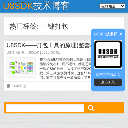
U8SDK
技术博客
热门标签:
一键打包
x
U8SDK技术群
U8SDK——打包工具的原理(整套框架的核心机制)
U8技术团队
|
U8SDK
| 2015-03-01
整套u8sdk的核心思想，就是让我们的SDK接入成本，
能够控制在1，而不是N。啥意思呢？就是，我开发第
一款游戏的时候，我接了这些SDK，当我开发第二
款，第三款游戏的时候，这套SDK可以尽可能的复
技术同学请加入
用，而不是每开发一款游戏，又从头去接各个渠道
点击加入
sdk...
[
阅读全文
]
6
14条评论
ő