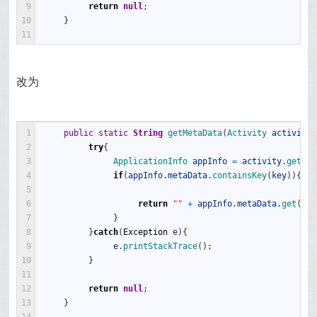
9
return
null
;
10
}
11
改为
1
public
static
String
getMetaData
(
Activity 
activity
,
2
try
{
3
ApplicationInfo 
appInfo
=
activity
.
getPac
4
if
(
appInfo
.
metaData
.
containsKey
(
key
)
)
{
5
6
return
""
+
appInfo
.
metaData
.
get
(
key
7
}
8
}
catch
(
Exception
e
)
{
9
e
.
printStackTrace
(
)
;
10
}
11
12
return
null
;
13
}