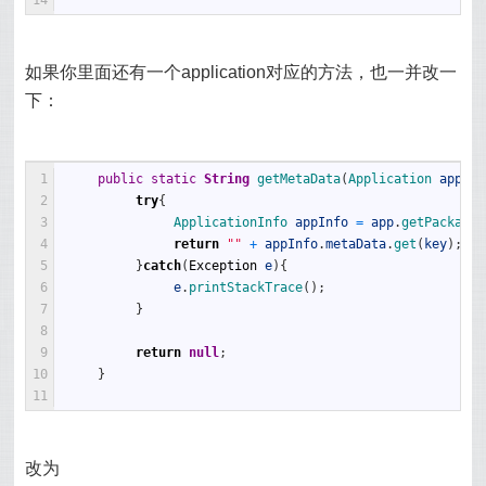
14
如果你里面还有一个application对应的方法，也一并改一
下：
1
public
static
String
getMetaData
(
Application 
app
,
S
2
try
{
3
ApplicationInfo 
appInfo
=
app
.
getPackageM
4
return
""
+
appInfo
.
metaData
.
get
(
key
)
;
5
}
catch
(
Exception
e
)
{
6
e
.
printStackTrace
(
)
;
7
}
8
9
return
null
;
10
}
11
改为