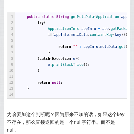
1
public
static
String
getMetaData
(
Application 
app
,
S
2
try
{
3
ApplicationInfo 
appInfo
=
app
.
getPackageM
4
if
(
appInfo
.
metaData
.
containsKey
(
key
)
)
{
5
6
return
""
+
appInfo
.
metaData
.
get
(
key
7
}
8
}
catch
(
Exception
e
)
{
9
e
.
printStackTrace
(
)
;
10
}
11
12
return
null
;
13
}
14
为啥要加这个判断呢？因为原来不加的话，如果这个key
不存在，那么直接返回的是一个null字符串。而不是
null。