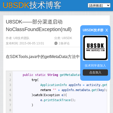
U8SDK
技术博客
U8SDK——部分渠道启动
NoClassFoundException(null)
x
U8SDK技术群
作者:
U8技术团队
分类:
U8SDK
发布时间: 2015-06-05 13:01
6
2条评论
在SDKTools.java中的getMetaData方法中，将原来的
技术同学请加入
点击加入
1
public
static
String
getMetaData
(
Activity 
activity
,
2
try
{
3
ApplicationInfo 
appInfo
=
activity
.
getPac
4
return
""
+
appInfo
.
metaData
.
get
(
key
)
;
5
}
catch
(
Exception
e
)
{
6
e
.
printStackTrace
(
)
;
7
}
8