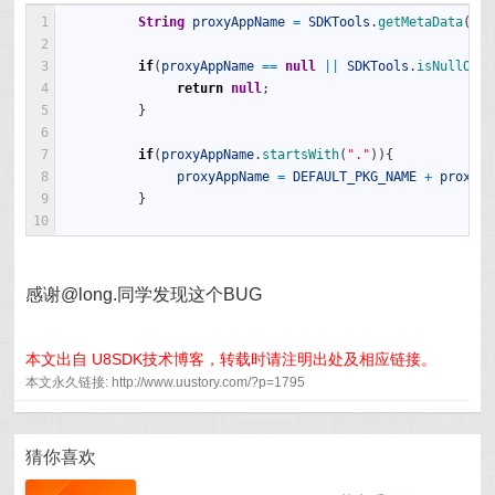
1
String
proxyAppName
=
SDKTools
.
getMetaData
(
app
2
3
if
(
proxyAppName
==
null
||
SDKTools
.
isNullOrEm
4
return
null
;
5
}
6
7
if
(
proxyAppName
.
startsWith
(
"."
)
)
{
8
proxyAppName
=
DEFAULT_PKG_NAME
+
proxyAp
9
}
10
感谢@long.同学发现这个BUG
本文出自 U8SDK技术博客，转载时请注明出处及相应链接。
本文永久链接: http://www.uustory.com/?p=1795
猜你喜欢