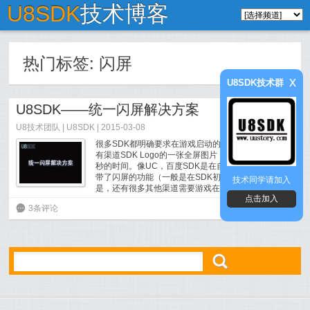
U8SDK
技术博客
热门标签:
闪屏
x
U8SDK技术群
U8SDK——统一闪屏解决方案
U8技术团队
|
U8SDK
| 2015-03-08
很多SDK都明确要求在游戏启动的时候，显示一张含
有渠道SDK Logo的一张全屏图片，大概需要显示2至3
秒的时间。像UC，百度SDK是在自己的SDK里已经自
带了闪屏的功能（一般是在SDK初始化的时候）。但
技术同学请加入
是，还有很多其他渠道需要游戏在接入他们的SDK时...
点击加入
[
阅读全文
]
6
3条评论
ő