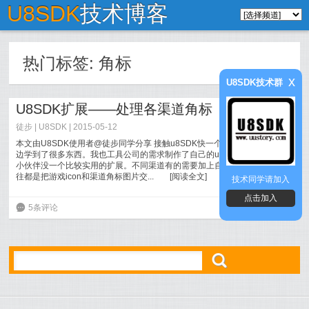
U8SDK
技术博客
热门标签:
角标
x
U8SDK技术群
U8SDK扩展——处理各渠道角标
徒步
|
U8SDK
| 2015-05-12
本文由U8SDK使用者@徒步同学分享 接触u8SDK快一个月了，在小黑哥那
边学到了很多东西。我也工具公司的需求制作了自己的u8SDK，这里分享给
小伙伴没一个比较实用的扩展。不同渠道有的需要加上自己渠道的角标，以
往都是把游戏icon和渠道角标图片交...
[
阅读全文
]
技术同学请加入
点击加入
6
5条评论
ő