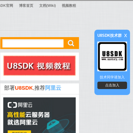
SDK官网
博客首页
文档(Wiki)
视频教程
x
U8SDK技术群
ő
技术同学请加入
点击加入
部署
U8SDK
,推荐
阿里云