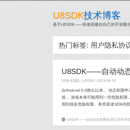
U8SDK
技术博客
基于U8SDK——快速搭建你自己的手游聚合
热门标签:
用户隐私协
U8SDK——自动动
U8技术团队
|
U8SDK
| 2019-06-19
自Android 6.0推出以来， 动
戏， 游戏本身可能用到一些危险权限，
用到很多危险权限。有些渠道SDK内部
6
U8SDK——自动动态权限处理
已关闭评