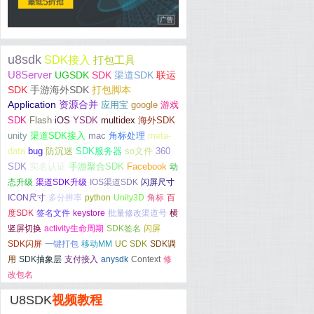
u8sdk
SDK接入
打包工具
U8Server
UGSDK
SDK
渠道SDK
联运
SDK
手游海外SDK
打包脚本
Application
资源合并
应用宝
google
游戏
SDK
Flash
iOS
YSDK
multidex
海外SDK
unity
渠道SDK接入
mac
角标处理
meta-
data
bug
防沉迷
SDK服务器
so文件
360
SDK
实名认证
手游聚合SDK
Facebook
动
态升级
渠道SDK升级
IOS渠道SDK
闪屏尺寸
ICON尺寸
多分辨率
python
Unity3D
角标
百
度SDK
签名文件
keystore
批量修改渠道号
横
竖屏切换
activity生命周期
SDK签名
闪屏
SDK闪屏
一键打包
移动MM
UC SDK
SDK调
用
SDK抽象层
支付接入
anysdk
Context
修
改包名
U8SDK
视频教程