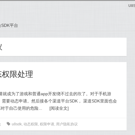
U8
SDK平台
议
态权限处理
态权限申请就成为了游戏和普通app开发绕不过去的坎了。对于手机游
需要动态申请。然后接各个渠道平台SDK， 渠道SDK里面也会
对于自己使用的危险...
[
阅读全文
]
论
0
u8sdk
,
动态权限
,
权限申请
,
用户隐私协议