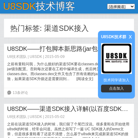
U8SDK
技术博客
热门标签:
渠道SDK接入
x
U8SDK技术群
U8SDK——打包脚本新思路(jar包级别的渠道SDK接入和配置)
U8技术团队
|
U8SDK
| 2015-05-09
之前有童鞋问我，为什么接好的渠道SDK要在classes.dex级别配置，能否在
jar级别配置。否则每次还要在工程中编译生成，然后拷贝bin目录下的
classes.dex。而classes.dex文件又包含了所有依赖的jar包和工程本身。导
致，如果渠道SDK升级还是需要回到...
[
阅读全文
]
技术同学请加入
点击加入
6
13条评论
U8SDK——渠道SDK接入详解(以百度SDK为例)
U8技术团队
|
U8SDK
| 2015-05-02
之前在说渠道SDK接入的时候，我们留了个尾巴没说。很多童鞋在开始使用
u8sdk的时候，经常会问道。虽然之前写了一篇 UC SDK接入的Demo文
章，但是很多童鞋看了还是不清楚，怎么基于u8sdk来完成新渠道SDK的接