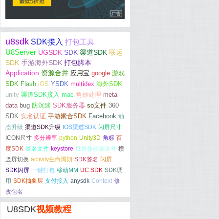
u8sdk
SDK接入
打包工具
U8Server
UGSDK
SDK
渠道SDK
联运
SDK
手游海外SDK
打包脚本
Application
资源合并
应用宝
google
游戏
SDK
Flash
iOS
YSDK
multidex
海外SDK
unity
渠道SDK接入
mac
角标处理
meta-
data
bug
防沉迷
SDK服务器
so文件
360
SDK
实名认证
手游聚合SDK
Facebook
动
态升级
渠道SDK升级
IOS渠道SDK
闪屏尺寸
ICON尺寸
多分辨率
python
Unity3D
角标
百
度SDK
签名文件
keystore
批量修改渠道号
横
竖屏切换
activity生命周期
SDK签名
闪屏
SDK闪屏
一键打包
移动MM
UC SDK
SDK调
用
SDK抽象层
支付接入
anysdk
Context
修
改包名
U8SDK
视频教程