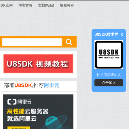
SDK官网
博客首页
文档(Wiki)
视频教程
x
U8SDK技术群
ő
技术同学请加入
点击加入
部署
U8SDK
,推荐
阿里云