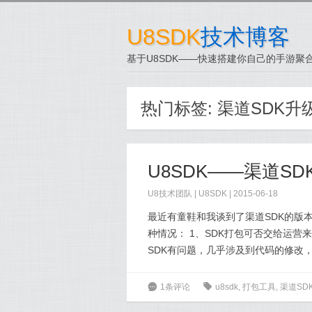
U8SDK
技术博客
基于U8SDK——快速搭建你自己的手游聚合
热门标签:
渠道SDK升
U8SDK——渠道S
U8技术团队
|
U8SDK
| 2015-06-18
最近有童鞋和我谈到了渠道SDK的版
种情况： 1、SDK打包可否交给运
SDK有问题，几乎涉及到代码的修改，
6
1条评论
0
u8sdk
,
打包工具
,
渠道SD