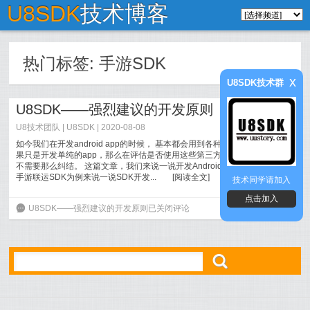
U8SDK
技术博客
热门标签:
手游SDK
x
U8SDK技术群
U8SDK——强烈建议的开发原则
U8技术团队
|
U8SDK
| 2020-08-08
如今我们在开发android app的时候， 基本都会用到各种第三方SDK库。 如
果只是开发单纯的app，那么在评估是否使用这些第三方库的时候，我们并
不需要那么纠结。 这篇文章，我们来说一说开发Android SDK插件，主要以
手游联运SDK为例来说一说SDK开发...
[
阅读全文
]
技术同学请加入
点击加入
6
U8SDK——强烈建议的开发原则
已关闭评论
ő