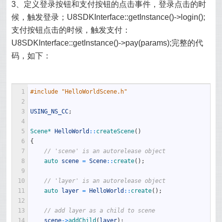
3、定义登录按钮和支付按钮的点击事件，登录点击的时
候，触发登录；U8SDKInterface::getInstance()->login();
支付按钮点击的时候，触发支付：
U8SDKInterface::getInstance()->pay(params);完整的代
码，如下：
1
#include "HelloWorldScene.h"
2
3
USING_NS_CC
;
4
5
Scene*
HelloWorld
::
createScene
(
)
6
{
7
// 'scene' is an autorelease object
8
auto 
scene
=
Scene
::
create
(
)
;
9
10
// 'layer' is an autorelease object
11
auto 
layer
=
HelloWorld
::
create
(
)
;
12
13
// add layer as a child to scene
14
scene
->
addChild
(
layer
)
;