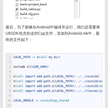
最后，为了能够在Android中编译并运行，我们还需要将
U8SDK包含的这些Cpp文件，添加到Android.mk中，最
终的文件如下：
1
LOCAL_PATH
:
=
$
(
call 
my
-
dir
)
2
3
include
$
(
CLEAR_VARS
)
4
5
$
(
call 
import
-
add
-
path
,
$
(
LOCAL_PATH
)
/
.
.
/
.
.
/
cocos2d
)
6
$
(
call 
import
-
add
-
path
,
$
(
LOCAL_PATH
)
/
.
.
/
.
.
/
cocos2d
/
exter
7
$
(
call 
import
-
add
-
path
,
$
(
LOCAL_PATH
)
/
.
.
/
.
.
/
cocos2d
/
cocos
8
$
(
call 
import
-
add
-
path
,
$
(
LOCAL_PATH
)
/
.
.
/
.
.
/
Classes
/
janss
9
10
LOCAL_MODULE
:
=
cocos2dcpp_shared
11