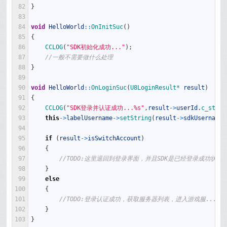
82
}
83
84
void
HelloWorld
::
OnInitSuc
(
)
85
{
86
CCLOG
(
"SDK初始化成功..."
)
;
87
//一般不需要做什么处理
88
}
89
90
void
HelloWorld
::
OnLoginSuc
(
U8LoginResult*
result
)
91
{
92
CCLOG
(
"SDK登录并认证成功...%s"
,
result
->
userId
.
c_str
(
)
93
this
->
labelUsername
->
setString
(
result
->
sdkUsername
)
94
95
if
(
result
->
isSwitchAccount
)
96
{
97
//TODO:这里退回到登录界面，并且SDK是已经登录成功状态
98
}
99
else
100
{
101
//TODO:登录认证成功，获取服务器列表，进入游戏服...
102
}
103
}