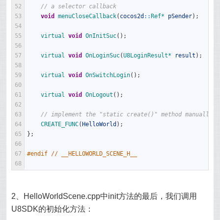
52
// a selector callback
53
void
menuCloseCallback
(
cocos2d
::
Ref*
pSender
)
;
54
55
virtual 
void
OnInitSuc
(
)
;
56
57
virtual 
void
OnLoginSuc
(
U8LoginResult*
result
)
;
58
59
virtual 
void
OnSwitchLogin
(
)
;
60
61
virtual 
void
OnLogout
(
)
;
62
63
// implement the "static create()" method manually
64
CREATE_FUNC
(
HelloWorld
)
;
65
}
;
66
67
#endif // __HELLOWORLD_SCENE_H__
68
2、HelloWorldScene.cpp中init方法的最后，我们调用
U8SDK的初始化方法：