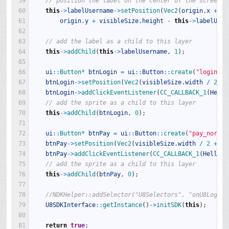
59
// position the label on the center of the screen
60
this
->
labelUsername
->
setPosition
(
Vec2
(
origin
.
x
+
vi
61
origin
.
y
+
visibleSize
.
height
-
this
->
labelUser
62
63
// add the label as a child to this layer
64
this
->
addChild
(
this
->
labelUsername
,
1
)
;
65
66
ui
::
Button*
btnLogin
=
ui
::
Button
::
create
(
"login_no
67
btnLogin
->
setPosition
(
Vec2
(
visibleSize
.
width
/
2
+
68
btnLogin
->
addClickEventListener
(
CC_CALLBACK_1
(
Hello
69
// add the sprite as a child to this layer
70
this
->
addChild
(
btnLogin
,
0
)
;
71
72
ui
::
Button*
btnPay
=
ui
::
Button
::
create
(
"pay_normal
73
btnPay
->
setPosition
(
Vec2
(
visibleSize
.
width
/
2
+
or
74
btnPay
->
addClickEventListener
(
CC_CALLBACK_1
(
HelloWo
75
// add the sprite as a child to this layer
76
this
->
addChild
(
btnPay
,
0
)
;
77
78
//NDKHelper::addSelector("U8Selectors", "onU8LoginR
79
U8SDKInterface
::
getInstance
(
)
->
initSDK
(
this
)
;
80
81
return
true
;