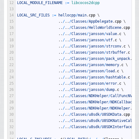
12
LOCAL_MODULE_FILENAME
:
=
libcocos2dcpp
13
14
LOCAL_SRC_FILES
:
=
hellocpp
/
main
.
cpp
\
15
.
.
/
.
.
/
Classes
/
AppDelegate
.
cpp
\
16
.
.
/
.
.
/
Classes
/
HelloWorldScene
.
cpp
\
17
.
.
/
.
.
/
Classes
/
jansson
/
value
.
c
\
18
.
.
/
.
.
/
Classes
/
jansson
/
utf
.
c
\
19
.
.
/
.
.
/
Classes
/
jansson
/
strconv
.
c
\
20
.
.
/
.
.
/
Classes
/
jansson
/
strbuffer
.
c
\
21
.
.
/
.
.
/
Classes
/
jansson
/
pack_unpack
.
c
\
22
.
.
/
.
.
/
Classes
/
jansson
/
memory
.
c
\
23
.
.
/
.
.
/
Classes
/
jansson
/
load
.
c
\
24
.
.
/
.
.
/
Classes
/
jansson
/
hashtable
.
c
\
25
.
.
/
.
.
/
Classes
/
jansson
/
error
.
c
\
26
.
.
/
.
.
/
Classes
/
jansson
/
dump
.
c
\
27
.
.
/
.
.
/
Classes
/
NDKHelper
/
CallFuncNV
.
cp
28
.
.
/
.
.
/
Classes
/
NDKHelper
/
NDKCallbackNo
29
.
.
/
.
.
/
Classes
/
NDKHelper
/
NDKHelper
.
cpp
30
.
.
/
.
.
/
Classes
/
u8sdk
/
U8SDKData
.
cpp
\
31
.
.
/
.
.
/
Classes
/
u8sdk
/
U8SDKNativeCallba
32
.
.
/
.
.
/
Classes
/
u8sdk
/
U8SDKInterface
.
cp
33