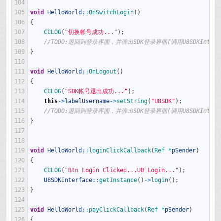
104
105
void
HelloWorld
::
OnSwitchLogin
(
)
106
{
107
CCLOG
(
"切换帐号成功..."
)
;
108
//TODO:退回到登录界面，并弹出SDK登录界面(调用U8SDKInterface:
109
}
110
111
void
HelloWorld
::
OnLogout
(
)
112
{
113
CCLOG
(
"SDK帐号退出成功..."
)
;
114
this
->
labelUsername
->
setString
(
"U8SDK"
)
;
115
//TODO:退回到登录界面，并弹出SDK登录界面(调用U8SDKInterface:
116
}
117
118
119
void
HelloWorld
::
loginClickCallback
(
Ref *
pSender
)
120
{
121
CCLOG
(
"Btn Login Clicked...U8 Login..."
)
;
122
U8SDKInterface
::
getInstance
(
)
->
login
(
)
;
123
}
124
125
void
HelloWorld
::
payClickCallback
(
Ref *
pSender
)
126
{