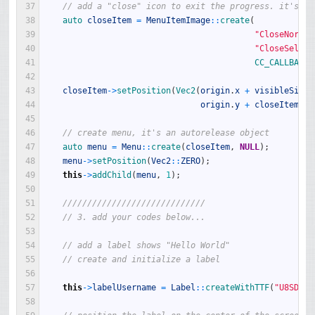
37
// add a "close" icon to exit the progress. it's an
38
auto 
closeItem
=
MenuItemImage
::
create
(
39
"CloseNormal
40
"CloseSelect
41
CC_CALLBACK_
42
43
closeItem
->
setPosition
(
Vec2
(
origin
.
x
+
visibleSize
.
44
origin
.
y
+
closeItem
->
g
45
46
// create menu, it's an autorelease object
47
auto 
menu
=
Menu
::
create
(
closeItem
,
NULL
)
;
48
menu
->
setPosition
(
Vec2
::
ZERO
)
;
49
this
->
addChild
(
menu
,
1
)
;
50
51
/////////////////////////////
52
// 3. add your codes below...
53
54
// add a label shows "Hello World"
55
// create and initialize a label
56
57
this
->
labelUsername
=
Label
::
createWithTTF
(
"U8SDK"
,
58