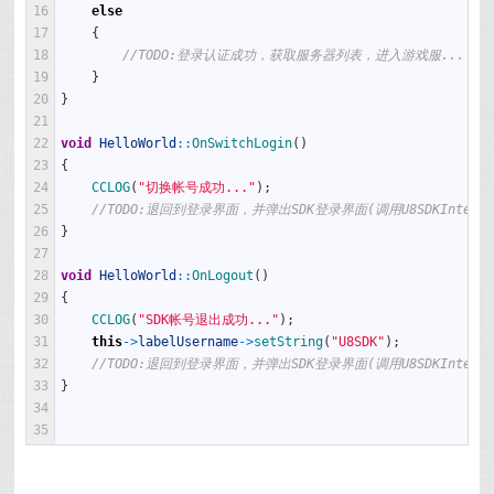
16
else
17
{
18
//TODO:登录认证成功，获取服务器列表，进入游戏服...
19
}
20
}
21
22
void
HelloWorld
::
OnSwitchLogin
(
)
23
{
24
CCLOG
(
"切换帐号成功..."
)
;
25
//TODO:退回到登录界面，并弹出SDK登录界面(调用U8SDKInterface::
26
}
27
28
void
HelloWorld
::
OnLogout
(
)
29
{
30
CCLOG
(
"SDK帐号退出成功..."
)
;
31
this
->
labelUsername
->
setString
(
"U8SDK"
)
;
32
//TODO:退回到登录界面，并弹出SDK登录界面(调用U8SDKInterface::
33
}
34
35