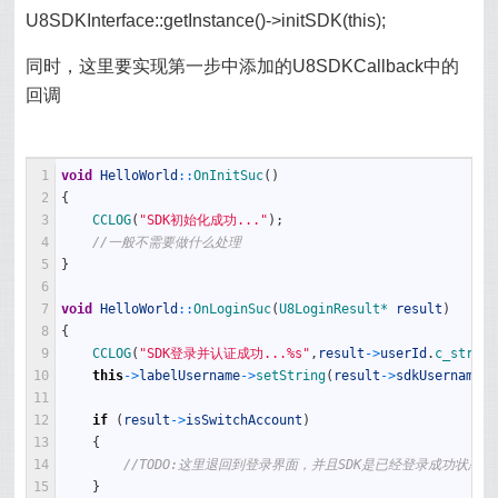
U8SDKInterface::getInstance()->initSDK(this);
同时，这里要实现第一步中添加的U8SDKCallback中的
回调
1
void
HelloWorld
::
OnInitSuc
(
)
2
{
3
CCLOG
(
"SDK初始化成功..."
)
;
4
//一般不需要做什么处理
5
}
6
7
void
HelloWorld
::
OnLoginSuc
(
U8LoginResult*
result
)
8
{
9
CCLOG
(
"SDK登录并认证成功...%s"
,
result
->
userId
.
c_str
(
)
)
10
this
->
labelUsername
->
setString
(
result
->
sdkUsername
)
;
11
12
if
(
result
->
isSwitchAccount
)
13
{
14
//TODO:这里退回到登录界面，并且SDK是已经登录成功状态
15
}