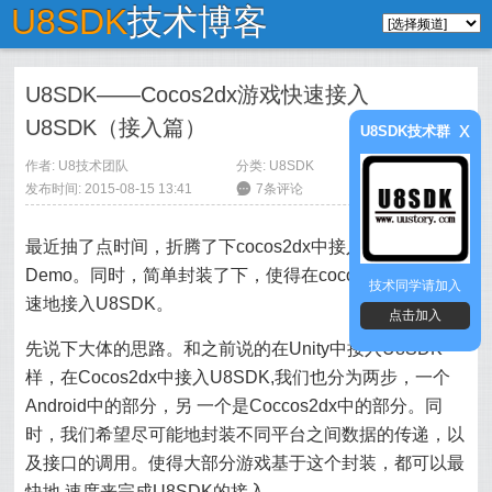
U8SDK
技术博客
U8SDK——Cocos2dx游戏快速接入
U8SDK（接入篇）
x
U8SDK技术群
作者:
U8技术团队
分类:
U8SDK
发布时间: 2015-08-15 13:41
6
7条评论
最近抽了点时间，折腾了下cocos2dx中接入U8SDK的
Demo。同时，简单封装了下，使得在cocos2dx中能够快
技术同学请加入
速地接入U8SDK。
点击加入
先说下大体的思路。和之前说的在Unity中接入U8SDK一
样，在Cocos2dx中接入U8SDK,我们也分为两步，一个
Android中的部分，另 一个是Coccos2dx中的部分。同
时，我们希望尽可能地封装不同平台之间数据的传递，以
及接口的调用。使得大部分游戏基于这个封装，都可以最
快地 速度来完成U8SDK的接入。