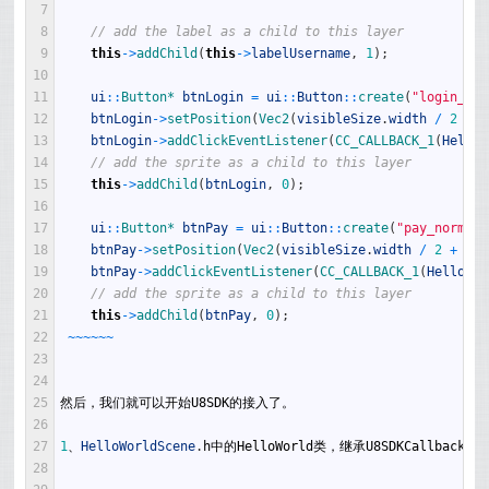
7
8
// add the label as a child to this layer
9
this
->
addChild
(
this
->
labelUsername
,
1
)
;
10
11
ui
::
Button*
btnLogin
=
ui
::
Button
::
create
(
"login_nor
12
btnLogin
->
setPosition
(
Vec2
(
visibleSize
.
width
/
2
+
o
13
btnLogin
->
addClickEventListener
(
CC_CALLBACK_1
(
HelloW
14
// add the sprite as a child to this layer
15
this
->
addChild
(
btnLogin
,
0
)
;
16
17
ui
::
Button*
btnPay
=
ui
::
Button
::
create
(
"pay_normal.
18
btnPay
->
setPosition
(
Vec2
(
visibleSize
.
width
/
2
+
ori
19
btnPay
->
addClickEventListener
(
CC_CALLBACK_1
(
HelloWor
20
// add the sprite as a child to this layer
21
this
->
addChild
(
btnPay
,
0
)
;
22
~
~
~
~
~
~
23
24
25
然后，我们就可以开始
U8SDK
的接入了。
26
27
1
、
HelloWorldScene
.
h
中的
HelloWorld
类，继承
U8SDKCallback
抽
28