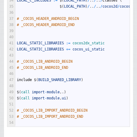
34
LOCAL_C_INCLUDES
:
=
$
(
LOCAL_PATH
)
/
.
.
/
.
.
/
Classes
\
35
$
(
LOCAL_PATH
)
/
.
.
/
.
.
/
cocos2d
/
cocos
/
ui
36
37
# _COCOS_HEADER_ANDROID_BEGIN
38
# _COCOS_HEADER_ANDROID_END
39
40
41
LOCAL_STATIC_LIBRARIES
:
=
cocos2dx_static
42
LOCAL_STATIC_LIBRARIES
+=
cocos_ui_static
43
44
# _COCOS_LIB_ANDROID_BEGIN
45
# _COCOS_LIB_ANDROID_END
46
47
include
$
(
BUILD_SHARED_LIBRARY
)
48
49
$
(
call 
import
-
module
,
.
)
50
$
(
call 
import
-
module
,
ui
)
51
52
# _COCOS_LIB_IMPORT_ANDROID_BEGIN
53
# _COCOS_LIB_IMPORT_ANDROID_END
54