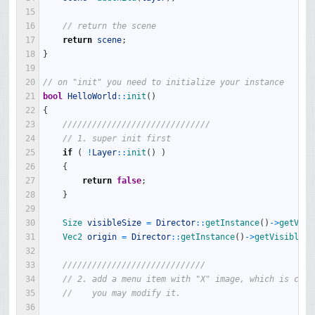
15
16
// return the scene
17
return
scene
;
18
}
19
20
// on "init" you need to initialize your instance
21
bool
HelloWorld
::
init
(
)
22
{
23
//////////////////////////////
24
// 1. super init first
25
if
(
!
Layer
::
init
(
)
)
26
{
27
return
false
;
28
}
29
30
Size 
visibleSize
=
Director
::
getInstance
(
)
->
getVisi
31
Vec2 
origin
=
Director
::
getInstance
(
)
->
getVisibleOr
32
33
/////////////////////////////
34
// 2. add a menu item with "X" image, which is clic
35
//    you may modify it.
36