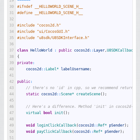
29
~
~
~
~
~
~
30
#ifndef __HELLOWORLD_SCENE_H__
31
#define __HELLOWORLD_SCENE_H__
32
33
#include "cocos2d.h"
34
#include "ui/CocosGUI.h"
35
#include "u8sdk/U8SDKInterface.h"
36
37
class
HelloWorld
:
public
cocos2d
::
Layer
,
U8SDKCallback
38
{
39
private
:
40
cocos2d
::
Label*
labelUsername
;
41
42
public
:
43
// there's no 'id' in cpp, so we recommend returning
44
static
cocos2d
::
Scene*
createScene
(
)
;
45
46
// Here's a difference. Method 'init' in cocos2d-x r
47
virtual 
bool
init
(
)
;
48
49
void
loginClickCallback
(
cocos2d
::
Ref*
pSender
)
;
50
void
payClickCallback
(
cocos2d
::
Ref*
pSender
)
;
51