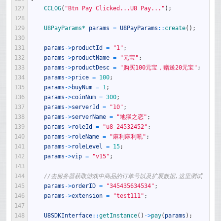
127
CCLOG
(
"Btn Pay Clicked...U8 Pay..."
)
;
128
129
U8PayParams*
params
=
U8PayParams
::
create
(
)
;
130
131
params
->
productId
=
"1"
;
132
params
->
productName
=
"元宝"
;
133
params
->
productDesc
=
"购买100元宝，赠送20元宝"
;
134
params
->
price
=
100
;
135
params
->
buyNum
=
1
;
136
params
->
coinNum
=
300
;
137
params
->
serverId
=
"10"
;
138
params
->
serverName
=
"地狱之恋"
;
139
params
->
roleId
=
"u8_24532452"
;
140
params
->
roleName
=
"麻利麻利吼"
;
141
params
->
roleLevel
=
15
;
142
params
->
vip
=
"v15"
;
143
144
//去服务器获取游戏中商品的订单号以及扩展数据,这里测试
145
params
->
orderID
=
"345435634534"
;
146
params
->
extension
=
"test111"
;
147
148
U8SDKInterface
::
getInstance
(
)
->
pay
(
params
)
;