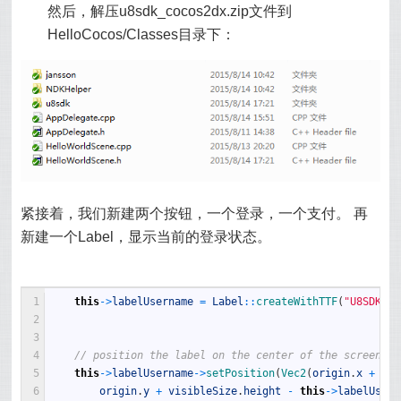
然后，解压u8sdk_cocos2dx.zip文件到
HelloCocos/Classes目录下：
紧接着，我们新建两个按钮，一个登录，一个支付。 再
新建一个Label，显示当前的登录状态。
1
this
->
labelUsername
=
Label
::
createWithTTF
(
"U8SDK"
,
2
3
4
// position the label on the center of the screen
5
this
->
labelUsername
->
setPosition
(
Vec2
(
origin
.
x
+
vis
6
origin
.
y
+
visibleSize
.
height
-
this
->
labelUsern